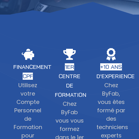
FINANCEMENT
1ER
+10 ANS
CPF
CENTRE
D'EXPERIENCE
Utilisez
Chez
DE
votre
ByFab,
FORMATION
Compte
vous êtes
Chez
Personnel
formé par
ByFab
de
des
vous vous
Formation
techniciens
formez
pour
experts
dans le 1er