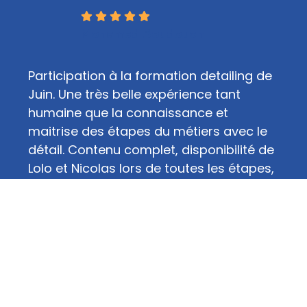
Mohamed Boudouch
Participation à la formation detailing de
Juin. Une très belle expérience tant
humaine que la connaissance et
maitrise des étapes du métiers avec le
détail. Contenu complet, disponibilité de
Lolo et Nicolas lors de toutes les étapes,
leurs conseils, le transfert de leurs
savoirs et compétences sont un atout
majeur. Une très belle expérience
professionnelle et humaine qui associés
ont fait de ces quinze jours du bonheur
par la découverte du métiers mais aussi
celles des personnes, un bon groupe,