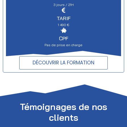
mécanicien ou
3 jours / 21H
préparateur : maîtrisez
la préparation
TARIF
extérieure, le polissage
1 490
€
à la machine et la
pose de protection
CPF
céramique sur
Pas de prise en charge
carrosserie.
Opérationnel dès le
DÉCOUVRIR LA FORMATION
retour à l'atelier.
Témoignages de nos
clients